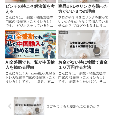
ピンチの時こそ解決策を考
商品URLやリンクを貼った
える
方がいい３つの理由
こんにちは。 副業・物販支援専
ブログやＳＮＳにリンクを貼って
門家の 後藤寛（ごとうひろし）
いいかがわからなくて悩んでいま
です。 ビジネスをしていると、
せんか？ ブログやＳＮＳにリン
必ずピンチがやってきます。
クを貼っていいか判らなくて悩ん
未分類
未分類
商品が売れない資金繰りが苦しい
でいる情報発信者は絶対読んで下
商品に悪い評価がついた規約違反
さい
で商品が出品停止になった な
ど、色々トラブルが起きる時...
AI全盛期でも、私が中国輸
お金がない時に物販で資金
入を勧める理由
１０万円作る方法
こんにちは！Amazon輸入OEM＆
こんにちは。 副業・物販支援専
トレカ投資専門家の後藤寛（ごと
門家の 後藤寛（ごとうひろし）
うひろし）です。 最近、右を
です。 副業をしたいけど、その
向いても左を向いても「AIで稼
ための資金がない。 これはよ
ぐ」「最新AIツールで自動化」と
く受ける相談です。 収入が少
いう言葉が飛び交っています。
なくて毎日の生活がカツカツだっ
確かにAIは便利ですし、私も商品
たり、もらえるお小遣いが少なく
画像や説明文作成な...
て副業に使える資金がほとんど
な...
ロゴをつけると差別化になるのか？