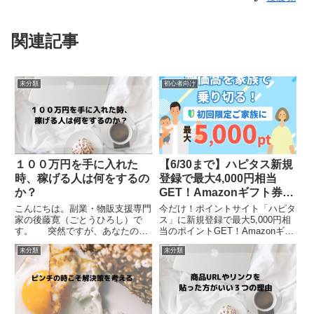
関連記事
未分類
初心者向け
１００万円を手に入れた
【6/30まで】ハピタス新規
時、稼げる人は何をするの
登録で最大4,000円相当
か？
GET！Amazonギフト券、
Ponta、QUOカードPayに
こんにちは。副業・物販支援専門
今だけ！ポイントサイト「ハピタ
家の後藤寛（ごとうひろし）で
交換可能
ス」に新規登録で最大5,000円相
す。 突然ですが、あなたの手
当のポイントGET！Amazonギフ
元に１００万円が入ってきたらど
ト券、Ponta、QUOカードPayに
未分類
未分類
うしますか？ もしあなたが全
交換可能。U-NEXT無料お試しや
額貯金したり、お金の一部の贅沢
クレカ発行で簡単ポイント獲得。
として旅行や欲しいものに使おう
6月30日までの期間限定キャンペ
と考えているのなら、それは稼...
ーンを見逃すな！