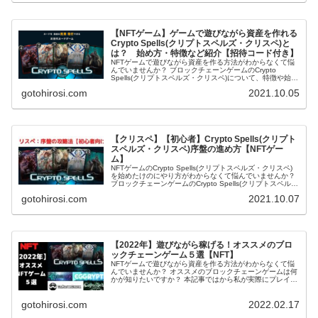
ャ）チケットが手に入る紹介コードまでを紹介します。
NFTゲームで遊びながら資産を作る方法が判らなくて悩ん
でいる仮想通貨プレイヤーやゲーマーは絶対読んで下さ
い。
【NFTゲーム】ゲームで遊びながら資産を作れる
Crypto Spells(クリプトスペルズ・クリスペ)と
は？ 始め方・特徴など紹介【招待コード付き】
NFTゲームで遊びながら資産を作る方法がわからなくて悩
んでいませんか？ ブロックチェーンゲームのCrypto
Spells(クリプトスペルズ・クリスペ)について、特徴や始め
方が知りたいですか？ 本記事ではからCrypto Spells(クリ
gotohirosi.com
2021.10.05
プトスペルズ・クリスペ)の特徴や始め方に加え、採掘（ガ
チャ）チケットが手に入る紹介コードまでを紹介します。
NFTゲームで遊びながら資産を作る方法が判らなくて悩ん
でいる仮想通貨プレイヤーやゲーマーは絶対読んで下さ
い。
【クリスペ】【初心者】Crypto Spells(クリプト
スペルズ・クリスペ)序盤の進め方【NFTゲー
ム】
NFTゲームのCrypto Spells(クリプトスペルズ・クリスペ)
を始めたけのにやり方がわからなくて悩んでいませんか？
ブロックチェーンゲームのCrypto Spells(クリプトスペル
ズ・クリスペ)について、初心者がやるべき事や効率のいい
gotohirosi.com
2021.10.07
進め方を知りたいですか？ 本記事ではからCrypto
Spells(クリプトスペルズ・クリスペ)初心者が効率的に対戦
やカードを集める方法に加え、採掘（ガチャ）チケットが
手に入る紹介コードまでを紹介します。 NFTゲームで遊び
ながら資産を作る方法が判らなくて悩んでいる仮想通貨プ
レイヤーやゲーマーは絶対読んで下さい。
【2022年】遊びながら稼げる！オススメのブロ
ックチェーンゲーム５選【NFT】
NFTゲームで遊びながら資産を作る方法がわからなくて悩
んでいませんか？ オススメのブロックチェーンゲームは何
かが知りたいですか？ 本記事ではから私が実際にプレイし
ている（していた）ブロックチェーンゲームに加え、採掘
（ガチャ）チケットなどの特典が手に入る紹介コードまで
gotohirosi.com
2022.02.17
を紹介します。 NFTゲームで遊びながら資産を作る方法が
判らなくて悩んでいる仮想通貨プレイヤーやゲーマーは絶