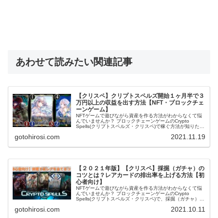
あわせて読みたい関連記事
【クリスペ】クリプトスペルズ開始１ヶ月半で３
万円以上の収益を出す方法【NFT・ブロックチェ
ーンゲーム】
NFTゲームで遊びながら資産を作る方法がわからなくて悩
んでいませんか？ ブロックチェーンゲームのCrypto
Spells(クリプトスペルズ・クリスペ)で稼ぐ方法が知りたい
ですか？ 本記事ではからCrypto Spells(クリプトスペル
gotohirosi.com
2021.11.19
ズ・クリスペ)開始１ヶ月で３万円以上の利益を出す方法に
加え、採掘（ガチャ）チケットが手に入る紹介コードまで
を紹介します。 NFTゲームで遊びながら資産を作る方法が
判らなくて悩んでいる仮想通貨プレイヤーやゲーマーは絶
対読んで下さい。
【２０２１年版】【クリスペ】採掘（ガチャ）の
コツとは？レアカードの排出率を上げる方法【初
心者向け】
NFTゲームで遊びながら資産を作る方法がわからなくて悩
んでいませんか？ ブロックチェーンゲームのCrypto
Spells(クリプトスペルズ・クリスペ)で、採掘（ガチャ）で
レアカードを当てる方法を知りたいですか？ 本記事ではか
gotohirosi.com
2021.10.11
らCrypto Spells(クリプトスペルズ・クリスペ)の採掘の特
徴やレアカードを当てやすくする方法に加え、採掘（ガチ