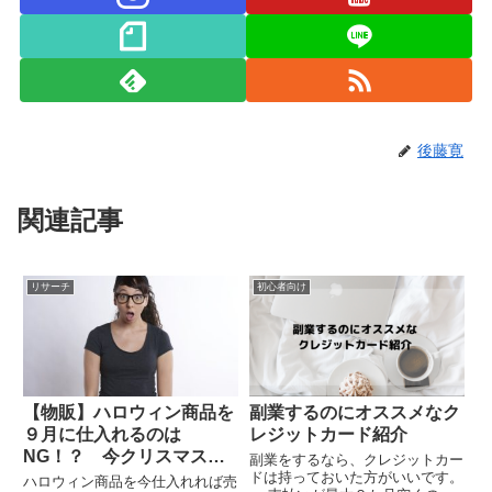
後藤寛
関連記事
リサーチ
初心者向け
【物販】ハロウィン商品を
副業するのにオススメなク
９月に仕入れるのは
レジットカード紹介
NG！？ 今クリスマス商
副業をするなら、クレジットカー
品を仕入れるべき理由
ドは持っておいた方がいいです。
ハロウィン商品を今仕入れれば売