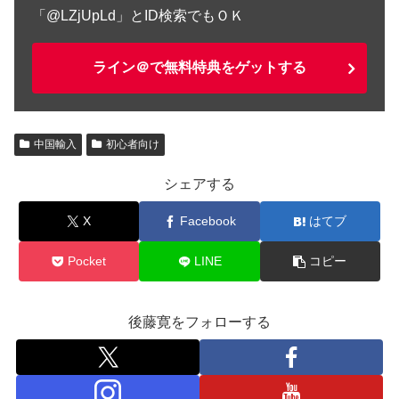
「@LZjUpLd」とID検索でもＯＫ
ライン＠で無料特典をゲットする
中国輸入
初心者向け
シェアする
X
Facebook
はてブ
Pocket
LINE
コピー
後藤寛をフォローする