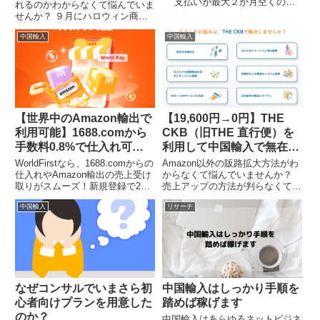
支払いが最大２か月空くので
れるのかわからなくて悩んでいま
資金繰りが楽になりますし、キャ
せんか？ ９月にハロウィン商品
ッシュレス還元やポイントを活用
を販売してもいいのか、クリスマ
すれば実質利益率がアップしま
中国輸入
中国輸入
ス関連商品はいつ販売すべきか知
す。 もちろん注意する点もあ
りたい副業プレイヤーは知らなき
りますが、保険としても１枚は...
ゃ損です。
【世界中のAmazon輸出で
【19,600円→0円】THE
利用可能】1688.comから
CKB（旧THE 直行便）を
手数料0.8%で仕入れ可能
利用して中国輸入で無在庫
な口座紹介【招待コード入
販売を始める方法
WorldFirstなら、1688.comからの
Amazon以外の販路拡大方法がわ
力で、$200キャッシュバ
仕入れやAmazon輸出の売上受け
からなくて悩んでいませんか？
取りがスムーズ！新規登録で200
売上アップの方法が判らなくて悩
ック】
ドルキャッシュバックのチャン
んでいる物販プレイヤーは絶対読
中国輸入
リサーチ
ス。手数料0.9%で海外送金や
んで下さい。
VAT支払いも簡単。副業や越境
EC初心者にもおすすめの海外口
座サービスです。
なぜコンサルでいまさら初
中国輸入はしっかり手順を
心者向けプランを用意した
踏めば稼げます
のか？
中国輸入はあらゆるネットビジネ