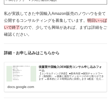
私が実践してきた中国輸入Amazon販売のノウハウを全て
公開するコンサルティングを募集しています。
明日いっぱ
いで終了
なので、少しでも興味があれば、まずは詳細をご
確認ください。
詳細・お申し込みはこちらから
後藤寛中国輸入OEM販売コンサル申し込みフォ
ーム
【コンサルティング内容】 ■基本内容 ●個別チャットワー
ク（無制限） →後藤と個別でメッセージのやり取りができ
ます →基本的に２４時間以内に回答します ●配送・仕入代
行会社紹介 →利用時に初月～2カ月無料の特典あり ●会員
サイト（マニュアル...
docs.google.com