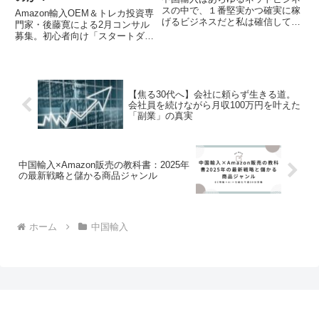
スの中で、１番堅実かつ確実に稼
Amazon輸入OEM＆トレカ投資専
げるビジネスだと私は確信してい
門家・後藤寛による2月コンサル
ます。 ただ１点勘違いしない
募集。初心者向け「スタートダッ
でほしいのは、中国輸入は「何も
シュプラン」は、中国輸入×フリ
しなくてもすぐ稼げる」副業では
マアプリ販売で月商10万円以上
なく、「本気で行動して利益を積
を目指す短期集中型。リサーチ方
み上げていく」事で将来的にほ...
法を徹底指導し、商品選定もサポ
ート。副業初心者でも一生使える
【焦る30代へ】会社に頼らず生きる道。
スキルを習得可能。
会社員を続けながら月収100万円を叶えた
「副業」の真実
中国輸入×Amazon販売の教科書：2025年
の最新戦略と儲かる商品ジャンル
ホーム
中国輸入