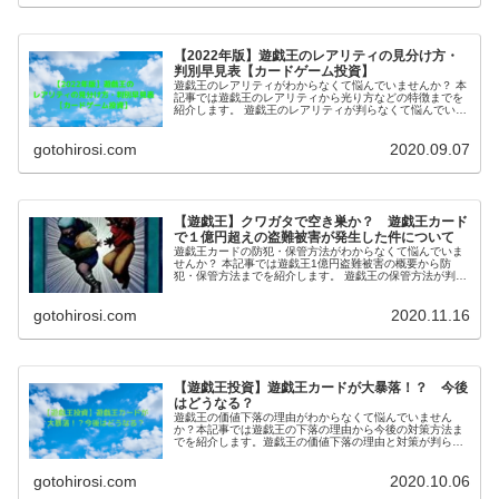
【2022年版】遊戯王のレアリティの見分け方・
判別早見表【カードゲーム投資】
遊戯王のレアリティがわからなくて悩んでいませんか？ 本
記事では遊戯王のレアリティから光り方などの特徴までを
紹介します。 遊戯王のレアリティが判らなくて悩んでいる
遊戯王プレイヤーは絶対読んで下さい。
gotohirosi.com
2020.09.07
【遊戯王】クワガタで空き巣か？ 遊戯王カード
で１億円超えの盗難被害が発生した件について
遊戯王カードの防犯・保管方法がわからなくて悩んでいま
せんか？ 本記事では遊戯王1億円盗難被害の概要から防
犯・保管方法までを紹介します。 遊戯王の保管方法が判ら
なくて悩んでいる遊戯王プレイヤーは絶対読んで下さい。
gotohirosi.com
2020.11.16
【遊戯王投資】遊戯王カードが大暴落！？ 今後
はどうなる？
遊戯王の価値下落の理由がわからなくて悩んでいません
か？本記事では遊戯王の下落の理由から今後の対策方法ま
でを紹介します。遊戯王の価値下落の理由と対策が判らな
くて悩んでいる遊戯王プレイヤーは絶対読んで下さい。
gotohirosi.com
2020.10.06