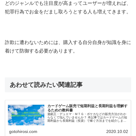
どのジャンルでも注目度が高まってユーザーが増えれば、
犯罪行為でお金をだまし取ろうとする人も増えてきます。
詐欺に遭わないためには、購入する自分自身が知識を身に
着けて防御する必要があります。
あわせて読みたい関連記事
カードゲーム販売で短期利益と長期利益を理解す
るための教科書
遊戯王・デュエマ・ＭＴＧ・ポケカなどの販売方法がわか
らなくて悩んでいませんか？ 本記事ではカードゲームの短
期利益から長期利益（投資）で稼ぐ方法までを紹介しま
す。 遊戯王・デュエマ・ＭＴＧ・ポケカなどの短期利益・
長期利益の違いが知りたいカードゲーム販売プレイヤーは
gotohirosi.com
2020.10.02
知らなきゃ損です。