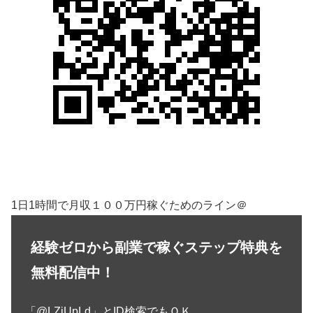
1日1時間で月収１００万円稼ぐためのライン＠
経験ゼロから副業で稼ぐステップ特典を
無料配信中！
「@LZjUpLd」とID検索でもＯＫ