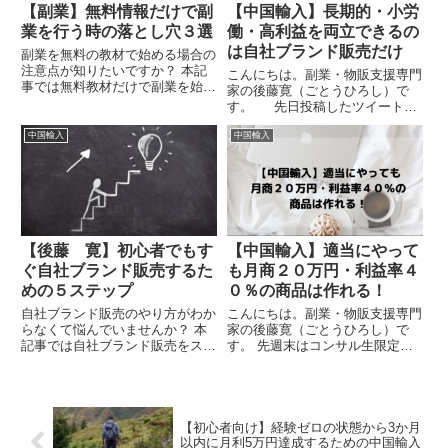
【副業】無料情報だけで副
【中国輸入】長期的・小労
業を行う時の落とし穴３選
働・高利益を両立できるの
は自社ブランド販売だけ
副業を無料の教材で始める場合の
注意点が知りたいですか？ 本記
こんにちは。副業・物販支援専門
事では無料教材だけで副業を始め
家の後藤寛（ごとうひろし）で
るリスクから注意点までを紹介し
す。 先日投稿したツイートが
ます。 副業を無料の教材で始め
プチバズりしました。 私は中
る場合の注意点が知りたい副業初
中国輸入
中国輸入
国輸入と自社ブランド販売の情報
心者～中級者は知らなきゃ損で
発信していますが、正直そちらよ
す。
りせどり・転売系の情報を流した
方が副業したい人からの反応が...
【後藤 寛】初心者でもす
【中国輸入】適当にやって
ぐ自社ブランド販売するた
も月商２０万円・利益率４
めの５ステップ￼
０％の商品は作れる！
自社ブランド販売のやり方がわか
こんにちは。副業・物販支援専門
らなくて悩んでいませんか？ 本
家の後藤寛（ごとうひろし）で
記事では自社ブランド販売をスム
す。 先週末はコンサル生限定の
ーズに行うための５つのステップ
勉強会を行いました。 １商品で
を紹介します。 自社ブランド販
月収２００万円超えのコンサル生
売のやり方がわからなくて悩んで
がゲストとして講師をしてくれ
いる物販プレイヤーは絶対読んで
て、実際に商品も紹介されて熱い
下さい。
勉強会になりました。 熱くな
【初心者向け】経験ゼロの状態から3か月
り...
以内に月利5万円達成するための中国輸入