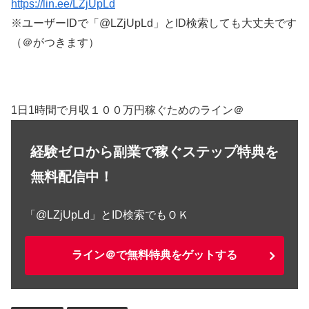
https://lin.ee/LZjUpLd
※ユーザーIDで「@LZjUpLd」とID検索しても大丈夫です
（＠がつきます）
1日1時間で月収１００万円稼ぐためのライン＠
経験ゼロから副業で稼ぐステップ特典を
無料配信中！
「@LZjUpLd」とID検索でもＯＫ
ライン＠で無料特典をゲットする