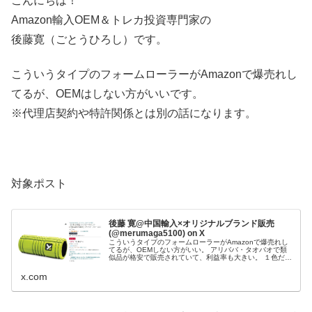
こんにちは！
Amazon輸入OEM＆トレカ投資専門家の
後藤寛（ごとうひろし）です。
こういうタイプのフォームローラーがAmazonで爆売れし
てるが、OEMはしない方がいいです。
※代理店契約や特許関係とは別の話になります。
対象ポスト
後藤 寛@中国輸入×オリジナルブランド販売
(@merumaga5100) on X
こういうタイプのフォームローラーがAmazonで爆売れし
てるが、OEMしない方がいい。 アリババ・タオバオで類
似品が格安で販売されていて、利益率も大きい。 １色だけ
で600個以上売れているので、「これOEMすれば儲かるか
も！」と考える初心者...
x.com