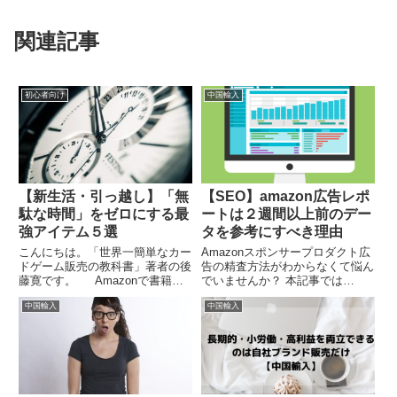
関連記事
初心者向け
中国輸入
【新生活・引っ越し】「無
【SEO】amazon広告レポ
駄な時間」をゼロにする最
ートは２週間以上前のデー
強アイテム５選
タを参考にすべき理由
こんにちは。「世界一簡単なカー
Amazonスポンサープロダクト広
ドゲーム販売の教科書」著者の後
告の精査方法がわからなくて悩ん
藤寛です。 Amazonで書籍販
でいませんか？ 本記事では
売中です。 副業を始めたいけ
Amazonスポンサープロダクト広
中国輸入
中国輸入
ど時間がない、という人は多いで
告の精査方法から広告のメリッ
す。しかし、忙しくても副業の時
ト・デメリットまでを紹介しま
間を捻出しなければいつまでたっ
す。
ても今の生活から抜け出...