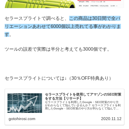
セラースプライトで調べると、
この商品は30日間で全バ
リエーションあわせて6000個以上売れてる事がわかりま
す
。
ツールの誤差で実際は半分と考えても3000個です。
セラースプライトについては↓（30％OFF特典あり）
セラースプライトを使用してアマゾンのSEO対策
をする方法【リサーチ】
セラースプライトを利用したGoogle・SEO対策のやり方
がわからなくて悩んでいませんか？ セラースプライトを利
用したGoogle・SEO対策のやり方が判らなくて悩んでい
る副業しながらOEM販売をしたい物販プレイヤーは絶対読
んで下さい。
gotohirosi.com
2020.11.12