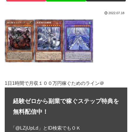
2022.07.18
1日1時間で月収１００万円稼ぐためのライン＠
経験ゼロから副業で稼ぐステップ特典を
無料配信中！
「@LZjUpLd」とID検索でもＯＫ