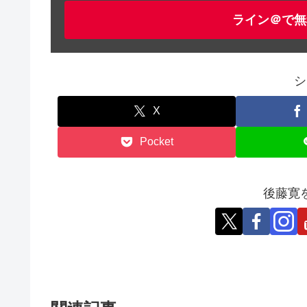
ライン＠で無
シ
X
Pocket
後藤寛