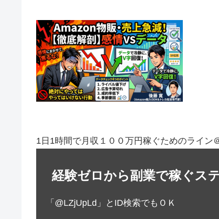
1日1時間で月収１００万円稼ぐためのライン
経験ゼロから副業で稼ぐス
「@LZjUpLd」とID検索でもＯＫ