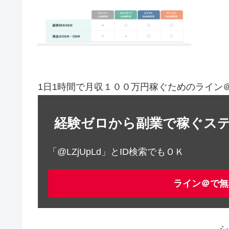
1日1時間で月収１００万円稼ぐためのライン
経験ゼロから副業で稼ぐス
「@LZjUpLd」とID検索でもＯＫ
ライン＠で無