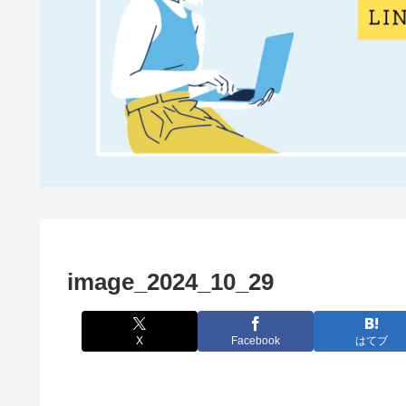
image_2024_10_29
X
Facebook
はてブ