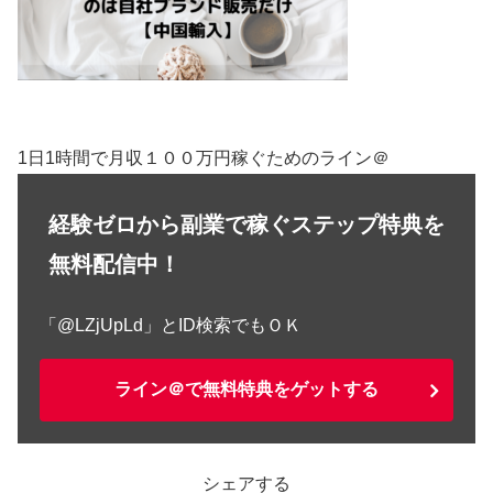
1日1時間で月収１００万円稼ぐためのライン＠
経験ゼロから副業で稼ぐステップ特典を
無料配信中！
「@LZjUpLd」とID検索でもＯＫ
ライン＠で無料特典をゲットする
シェアする