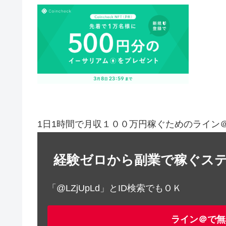
1日1時間で月収１００万円稼ぐためのライン
経験ゼロから副業で稼ぐス
「@LZjUpLd」とID検索でもＯＫ
ライン＠で無