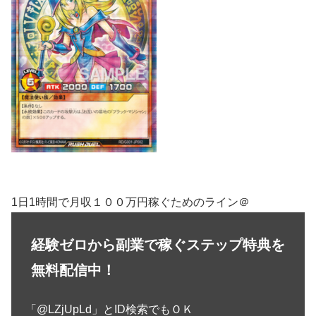
1日1時間で月収１００万円稼ぐためのライン＠
経験ゼロから副業で稼ぐステップ特典を
無料配信中！
「@LZjUpLd」とID検索でもＯＫ